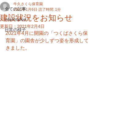
牛久さくら保育園
全ての記事
2021年1月6日
読了時間: 1分
建設状況をお知らせ
information
更新日：
2021年2月4日
日常の様子
2021年4月に開園の「つくばさくら保
育園」の園舎が少しずつ姿を形成して
きました。 